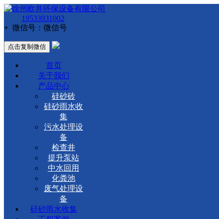
19533931002
+
微信号：
微信号
点击复制微信
首页
关于我们
产品中心
硅砂砖
硅砂雨水收
集
污水处理设
备
检查井
提升泵站
中水回用
化粪池
废气处理设
备
硅砂雨水收集