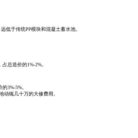
，远低于传统PP模块和混凝土蓄水池‌。
总造价的1%-2%。
3%-5%。
水池动辄几十万的大修费用。