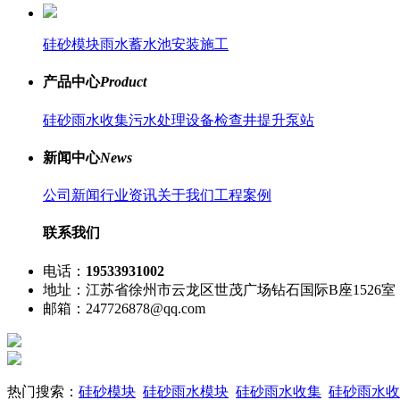
硅砂模块雨水蓄水池安装施工
产品中心
Product
硅砂雨水收集
污水处理设备
检查井
提升泵站
新闻中心
News
公司新闻
行业资讯
关于我们
工程案例
联系我们
电话：
19533931002
地址：江苏省徐州市云龙区世茂广场钻石国际B座1526室
邮箱：247726878@qq.com
热门搜索：
硅砂模块
硅砂雨水模块
硅砂雨水收集
硅砂雨水收